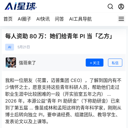
首页
AI圈子
AI快讯
问答
AI工具导航
每人资助 80 万：她们给青年 PI 当「乙方」
AI
5月
21日
强哥来了
关注
私信
我和一位朋友（花蕾，迈普集团 CEO），了解到国内有不
少情怀之士，愿意支持这些青年科研人员，帮助他们走过
职业生涯中比较困难的一段（开实验室五年之内） …
2026 年，本源公益”青年 PI 助研金”（下称助研金）已来
到了第五届 … 像苗成林和孟阳这样的青年科学家，刚刚从
博士后转向独立 PI，要申请经费、组建团队、教导学生、
发表论文以及上课等。