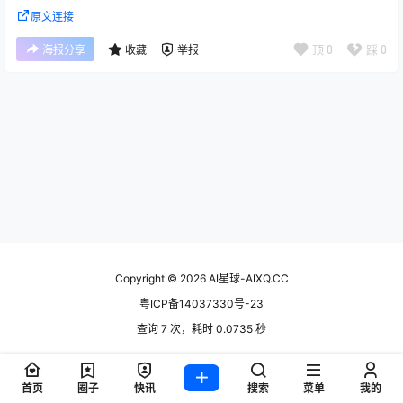
原文连接
顶
0
踩
0
海报分享
收藏
举报
Copyright © 2026
AI星球-AIXQ.CC
粤ICP备14037330号-23
查询 7 次，耗时 0.0735 秒
首页
圈子
快讯
搜索
菜单
我的