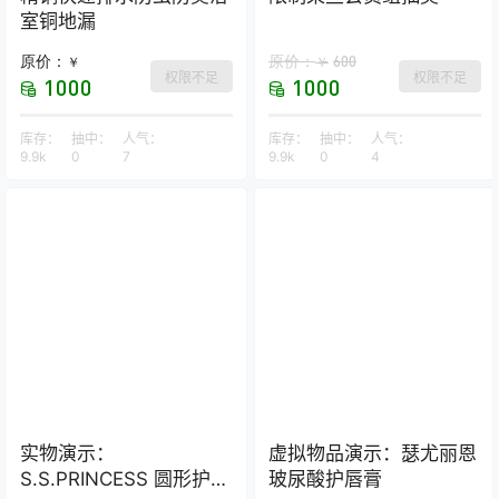
室铜地漏
原价：
原价：
600
￥
￥
权限不足
权限不足
1000
1000
库存：
抽中：
人气：
库存：
抽中：
人气：
9.9k
0
7
9.9k
0
4
实物演示：
虚拟物品演示：瑟尤丽恩
S.S.PRINCESS 圆形护颈
玻尿酸护唇膏