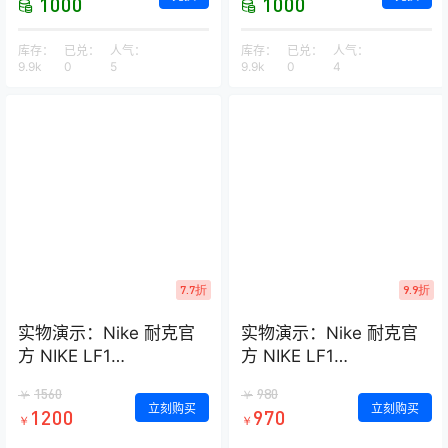
1000
1000
库存：
已兑：
人气：
库存：
已兑：
人气：
9.9k
0
5
9.9k
0
4
7.7折
9.9折
实物演示：Nike 耐克官
实物演示：Nike 耐克官
方 NIKE LF1
方 NIKE LF1
DUCKBOOT LOW 男子
DUCKBOOT LOW 男子
1560
980
￥
￥
运动鞋 AA1125
运动鞋 AA1125
立刻购买
立刻购买
1200
970
￥
￥