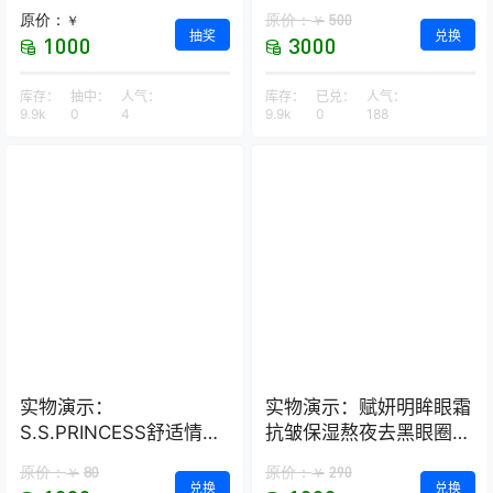
荞麦保健枕
原价：
原价：
500
￥
￥
抽奖
兑换
1000
3000
库存：
抽中：
人气：
库存：
已兑：
人气：
9.9k
0
4
9.9k
0
188
实物演示：
实物演示：赋妍明眸眼霜
S.S.PRINCESS舒适情侣
抗皱保湿熬夜去黑眼圈
款浴室拖鞋–2双装
经典热销爆款
原价：
80
原价：
290
￥
￥
兑换
兑换