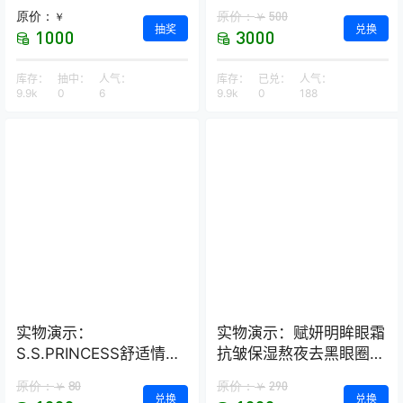
荞麦保健枕
原价：
原价：
500
￥
￥
抽奖
兑换
1000
3000
库存：
抽中：
人气：
库存：
已兑：
人气：
9.9k
0
6
9.9k
0
188
实物演示：
实物演示：赋妍明眸眼霜
S.S.PRINCESS舒适情侣
抗皱保湿熬夜去黑眼圈
款浴室拖鞋–2双装
经典热销爆款
原价：
80
原价：
290
￥
￥
兑换
兑换