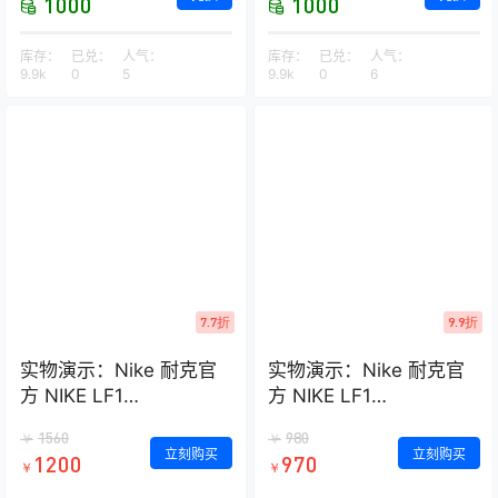
1000
1000
库存：
已兑：
人气：
库存：
已兑：
人气：
9.9k
0
5
9.9k
0
6
7.7折
9.9折
实物演示：Nike 耐克官
实物演示：Nike 耐克官
方 NIKE LF1
方 NIKE LF1
DUCKBOOT LOW 男子
DUCKBOOT LOW 男子
1560
980
￥
￥
运动鞋 AA1125
运动鞋 AA1125
立刻购买
立刻购买
1200
970
￥
￥