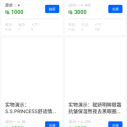
荞麦保健枕
原价：
原价：
500
￥
￥
抽奖
兑换
1000
3000
库存：
抽中：
人气：
库存：
已兑：
人气：
9.9k
0
6
9.9k
0
188
实物演示：
实物演示：赋妍明眸眼霜
S.S.PRINCESS舒适情侣
抗皱保湿熬夜去黑眼圈
款浴室拖鞋–2双装
经典热销爆款
原价：
80
原价：
290
￥
￥
兑换
兑换