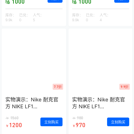
1000
1000
库存：
已兑：
人气：
库存：
已兑：
人气：
9.9k
0
5
9.9k
0
4
7.7折
9.9折
实物演示：Nike 耐克官
实物演示：Nike 耐克官
方 NIKE LF1
方 NIKE LF1
DUCKBOOT LOW 男子
DUCKBOOT LOW 男子
1560
980
￥
￥
运动鞋 AA1125
运动鞋 AA1125
立刻购买
立刻购买
1200
970
￥
￥