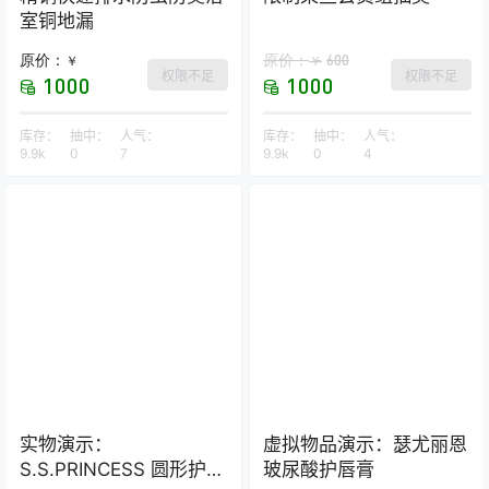
室铜地漏
原价：
原价：
600
￥
￥
权限不足
权限不足
1000
1000
库存：
抽中：
人气：
库存：
抽中：
人气：
9.9k
0
7
9.9k
0
4
实物演示：
虚拟物品演示：瑟尤丽恩
S.S.PRINCESS 圆形护颈
玻尿酸护唇膏