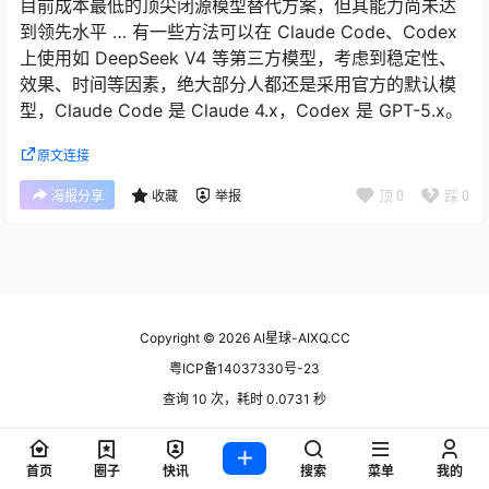
目前成本最低的顶尖闭源模型替代方案，但其能力尚未达
到领先水平 … 有一些方法可以在 Claude Code、Codex
上使用如 DeepSeek V4 等第三方模型，考虑到稳定性、
效果、时间等因素，绝大部分人都还是采用官方的默认模
型，Claude Code 是 Claude 4.x，Codex 是 GPT-5.x。
原文连接
顶
0
踩
0
海报分享
收藏
举报
Copyright © 2026
AI星球-AIXQ.CC
粤ICP备14037330号-23
查询 10 次，耗时 0.0731 秒
首页
圈子
快讯
搜索
菜单
我的