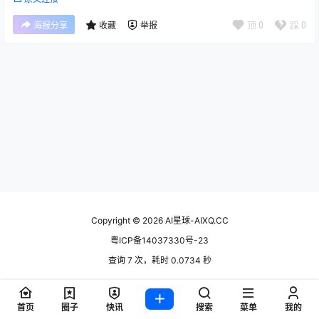
顶
0
踩
0
海报分享
收藏
举报
Copyright © 2026
AI星球-AIXQ.CC
粤ICP备14037330号-23
查询 7 次，耗时 0.0734 秒
首页
圈子
快讯
搜索
菜单
我的