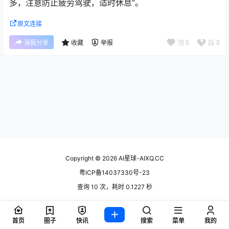
多，注意防止疲劳驾驶，适时休息”。
原文连接
顶
0
踩
0
海报分享
收藏
举报
Copyright © 2026
AI星球-AIXQ.CC
粤ICP备14037330号-23
查询 10 次，耗时 0.1227 秒
首页
圈子
快讯
搜索
菜单
我的