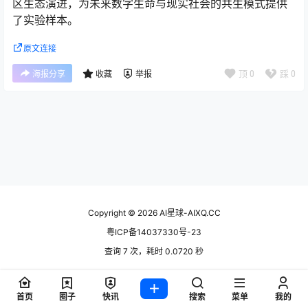
区生态演进，为未来数字生命与现实社会的共生模式提供
了实验样本。
原文连接
顶
0
踩
0
海报分享
收藏
举报
Copyright © 2026
AI星球-AIXQ.CC
粤ICP备14037330号-23
查询 7 次，耗时 0.0720 秒
首页
圈子
快讯
搜索
菜单
我的