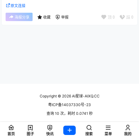
原文连接
顶
0
踩
0
海报分享
收藏
举报
Copyright © 2026
AI星球-AIXQ.CC
粤ICP备14037330号-23
查询 10 次，耗时 0.0741 秒
首页
圈子
快讯
搜索
菜单
我的