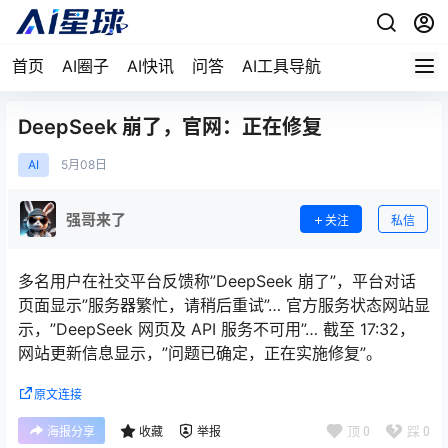
首页
AI圈子
AI快讯
问答
AI工具导航
DeepSeek 崩了，官网：正在修复
AI
5月
08日
强哥来了
关注
私信
多名用户在社交平台反馈称”DeepSeek 崩了”，平台对话
页面显示”服务器繁忙，请稍后重试”… 官方服务状态网站显
示，”DeepSeek 网页及 API 服务不可用”… 截至 17:32，
网站更新信息显示，”问题已确定，正在实施修复”。
原文连接
顶
0
踩
0
海报分享
收藏
举报