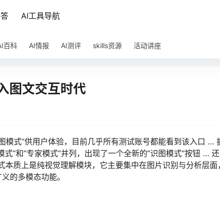
问答
AI工具导航
AI百科
AI情报
AI测评
skills资源
活动讲座
，跨入图文交互时代
”识图模式”供用户体验，目前几乎所有测试账号都能看到该入口 … 
式”和”专家模式”并列，出现了一个全新的”识图模式”按钮 … 
识图模式本质上是纯视觉理解模块，它主要集中在图片识别与分析层面
广义的多模态功能。