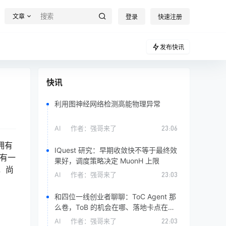
文章
登录
快速注册
发布快讯
快讯
利用图神经网络检测高能物理异常
AI
作者：
强哥来了
23:06
拥有
IQuest 研究：早期收敛快不等于最终效
还有一
果好，调度策略决定 MuonH 上限
，尚
AI
作者：
强哥来了
23:03
和四位一线创业者聊聊：ToC Agent 那
么卷，ToB 的机会在哪、落地卡点在
哪？
AI
作者：
强哥来了
22:03