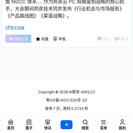
整 NGCC 体系 … 作为邦彦云 PC 规模复制战略的核心抓
手，大会期间邦彦技术同步发布《行业机会与市场报告》
《产品路线图》《渠道战略》。
原文连接
顶
0
踩
0
海报分享
收藏
举报
Copyright © 2026
AI星球-AIXQ.CC
粤ICP备14037330号-23
查询 7 次，耗时 0.0733 秒
首页
圈子
快讯
搜索
菜单
我的