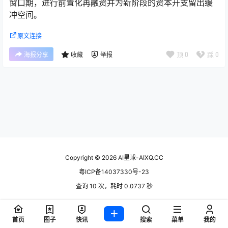
窗口期，进行前置化再融资并为新阶段的资本开支留出缓
冲空间。
原文连接
顶
0
踩
0
海报分享
收藏
举报
Copyright © 2026
AI星球-AIXQ.CC
粤ICP备14037330号-23
查询 10 次，耗时 0.0737 秒
首页
圈子
快讯
搜索
菜单
我的