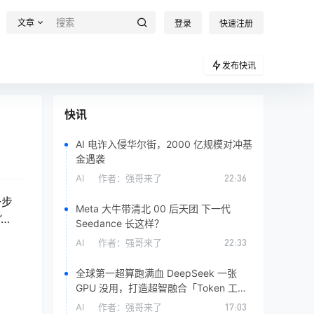
文章
登录
快速注册
发布快讯
快讯
AI 电诈入侵华尔街，2000 亿规模对冲基
金遇袭
AI
作者：
强哥来了
22:36
一步
Meta 大牛带清北 00 后天团 下一代
…
Seedance 长这样？
AI
作者：
强哥来了
22:33
全球第一超算跑满血 DeepSeek 一张
GPU 没用，打造超智融合「Token 工
厂」
AI
作者：
强哥来了
17:03