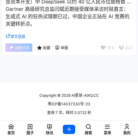
含资本开支）中 DeepSeek 以约 40 亿人民币位居榜首 …
Gartner 高级研究总监闫斌近期接受媒体采访时就直言：
生成式 AI 的狂热试错期已过，中国企业正站在 AI 竞赛的
关键转折点。
原文连接
顶
0
踩
0
海报分享
收藏
举报
Copyright © 2026
AI星球-AIXQ.CC
粤ICP备14037330号-23
查询 7 次，耗时 0.0722 秒
首页
圈子
快讯
搜索
菜单
我的