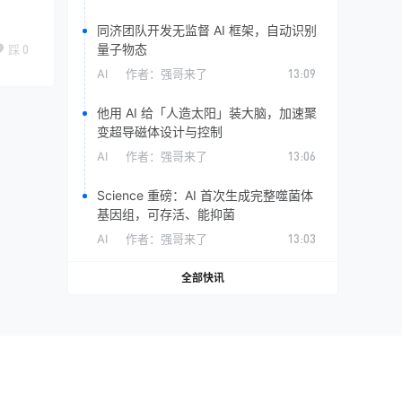
同济团队开发无监督 AI 框架，自动识别
量子物态
踩
0
AI
作者：
强哥来了
13:09
他用 AI 给「人造太阳」装大脑，加速聚
变超导磁体设计与控制
AI
作者：
强哥来了
13:06
Science 重磅：AI 首次生成完整噬菌体
基因组，可存活、能抑菌
AI
作者：
强哥来了
13:03
全部快讯