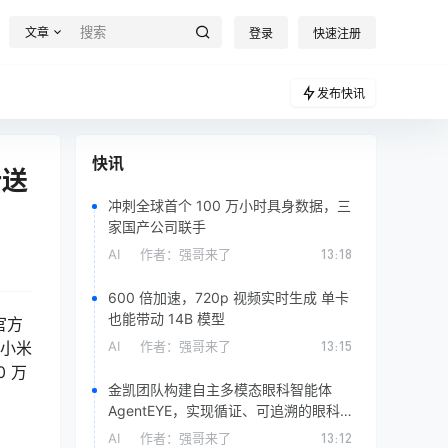
文章
登录
快速注册
发布快讯
快讯
计送
冲刺全球首个 100 万小时具身数据，三
家国产公司联手
AI
作者：
强哥来了
13:18
600 倍加速，720p 视频实时生成 单卡
也能带动 14B 模型
官方
，小米
AI
作者：
强哥来了
13:15
0 万
金凯团队构建自主多模态眼科智能体
AgentEYE，实现循证、可追溯的眼科诊
断
AI
作者：
强哥来了
13:12