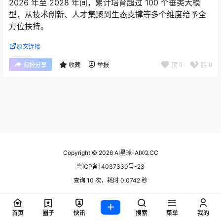
2026 年至 2028 年间，累计培育超过 100 个垂类大模
型，从技术创新、人才集聚到生态支撑等多个维度给予全
方位扶持。
原文连接
顶
0
踩
0
海报分享
收藏
举报
Copyright © 2026
AI星球-AIXQ.CC
粤ICP备14037330号-23
查询 10 次，耗时 0.0742 秒
首页
圈子
快讯
搜索
菜单
我的