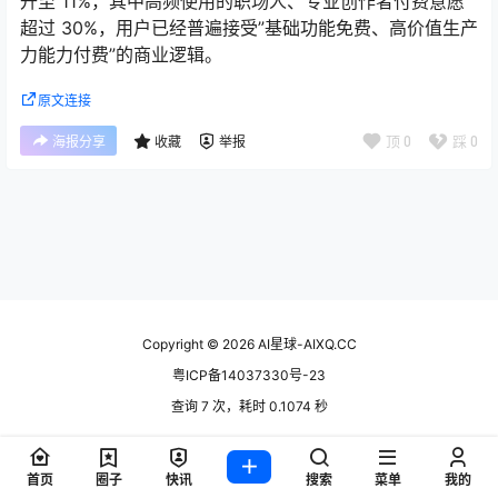
升至 11%，其中高频使用的职场人、专业创作者付费意愿
超过 30%，用户已经普遍接受”基础功能免费、高价值生产
力能力付费”的商业逻辑。
原文连接
顶
0
踩
0
海报分享
收藏
举报
Copyright © 2026
AI星球-AIXQ.CC
粤ICP备14037330号-23
查询 7 次，耗时 0.1074 秒
首页
圈子
快讯
搜索
菜单
我的