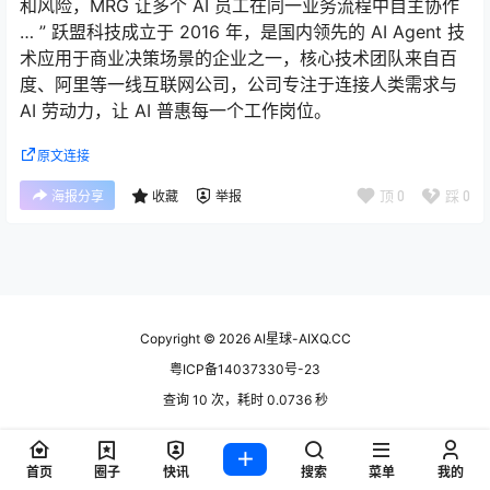
和风险，MRG 让多个 AI 员工在同一业务流程中自主协作
… ” 跃盟科技成立于 2016 年，是国内领先的 AI Agent 技
术应用于商业决策场景的企业之一，核心技术团队来自百
度、阿里等一线互联网公司，公司专注于连接人类需求与
AI 劳动力，让 AI 普惠每一个工作岗位。
原文连接
顶
0
踩
0
海报分享
收藏
举报
Copyright © 2026
AI星球-AIXQ.CC
粤ICP备14037330号-23
查询 10 次，耗时 0.0736 秒
首页
圈子
快讯
搜索
菜单
我的