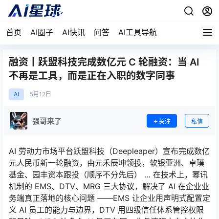
首页
AI圈子
AI快讯
问答
AI工具导航
融资丨跃盟科技完成数亿元 C 轮融资：当 AI
不再是工具，而是正在入职的数字同事
AI
5月
12日
强哥来了
关注
私信
AI 劳动力市场平台跃盟科技（Deepleaper）宣布完成数亿
元人民币新一轮融资，由元禾辰坤领投，软银亚洲、卓璞
基金、园丰资本跟投（顺序不分先后） … 在技术上，幂讯
机制的 EMS、DTV、MRG 三大协议，解决了 AI 在企业业
务端真正落地的核心问题 ——EMS 让企业用声明式配置定
义 AI 员工的能力与边界，DTV 用四级信任体系管控权限