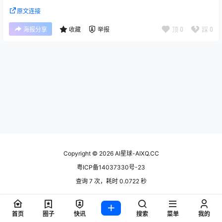
原文连接
顶
0
踩
0
海报分享
收藏
举报
Copyright © 2026
AI星球-AIXQ.CC
粤ICP备14037330号-23
查询 7 次，耗时 0.0722 秒
首页
圈子
快讯
搜索
菜单
我的