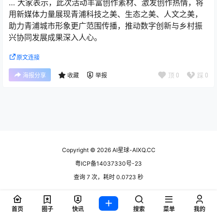
… 大家表示，此次活动丰富创作素材、激发创作热情，将
用新媒体力量展现青浦科技之美、生态之美、人文之美，
助力青浦城市形象更广范围传播，推动数字创新与乡村振
兴协同发展成果深入人心。
原文连接
顶
0
踩
0
海报分享
收藏
举报
Copyright © 2026
AI星球-AIXQ.CC
粤ICP备14037330号-23
查询 7 次，耗时 0.0723 秒
首页
圈子
快讯
搜索
菜单
我的