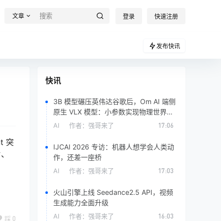
文章
登录
快速注册
发布快讯
快讯
3B 模型碾压英伟达谷歌后，Om AI 端侧
原生 VLX 模型：小参数实现物理世界精
准感知
AI
作者：
强哥来了
17:06
t 突
IJCAI 2026 专访：机器人想学会人类动
片、
作，还差一座桥
AI
作者：
强哥来了
17:03
火山引擎上线 Seedance2.5 API，视频
生成能力全面升级
AI
作者：
强哥来了
16:03
踩
0