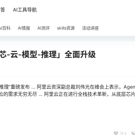
问答
AI工具导航
AI百科
AI情报
AI测评
skills资源
活动讲座
云「芯-云-模型-推理」全面升级
型 -推理”重磅发布 … 阿里云资深副总裁刘伟光在峰会上表示，Agen
 和云的需求无穷无尽 … 阿里云正在进行全栈技术革新，从底层芯
顶
0