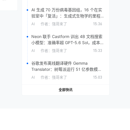
AI 生成 70 万份病毒基因组，16 个在实
验室中「复活」：生成式生物学的里程碑
与安全拷问
AI
作者：
强哥来了
15:36
Neon 联手 Castform 训出 4B 文档搜索
小模型：准确率超 GPT-5.6 Sol，成本仅
百分之一
AI
作者：
强哥来了
15:33
谷歌发布离线翻译硬件 Gemma
Translator：树莓派运行 51 亿参数模
型，全程不联网
AI
作者：
强哥来了
15:03
全部快讯