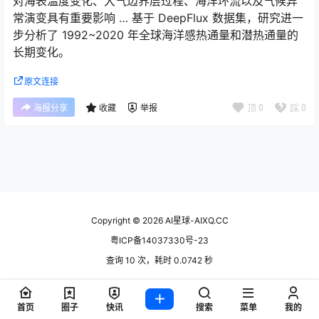
对海表温度变化、大气边界层过程、海洋环流以及气候异
常演变具有重要影响 … 基于 DeepFlux 数据集，研究进一
步分析了 1992~2020 年全球海洋感热通量和潜热通量的
长期变化。
原文连接
顶
0
踩
0
海报分享
收藏
举报
Copyright © 2026
AI星球-AIXQ.CC
粤ICP备14037330号-23
查询 10 次，耗时 0.0742 秒
首页
圈子
快讯
搜索
菜单
我的