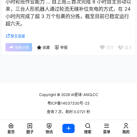
小时轮班作业能力 … 自上周三首次完成 8 小时自主劳动以
来，三台人形机器人通过轮流无缝补位充电的方式，在 24
小时内完成了超 3 万个包裹的分拣，截至目前已稳定运行
超六天。
原文连接
顶
0
踩
0
海报分享
收藏
举报
Copyright © 2026
AI星球-AIXQ.CC
粤ICP备14037330号-23
查询 7 次，耗时 0.0721 秒
首页
圈子
快讯
搜索
菜单
我的