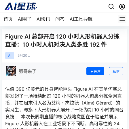
首页
AI圈子
AI快讯
问答
AI工具导航
Figure AI 总部开启 120 小时人形机器人分拣
直播：10 小时人机对决人类多胜 192 件
AI
5月
20日
强哥来了
关注
私信
估值 390 亿美元的具身智能巨头 Figure AI 在其圣何塞总
部发起了一场持续超过 120 小时的机器人包裹分拣全网直
播，并在周末引入名为艾梅・杰拉德（Aimé Gérard）的
实习生，与旗下人形机器人展开了一场为期 10 小时的同台
竞技 … 本次长周期直播的核心战略意图在于验证并展示
Figure 人形机器人在工业场景下不间断、高可靠性的 24