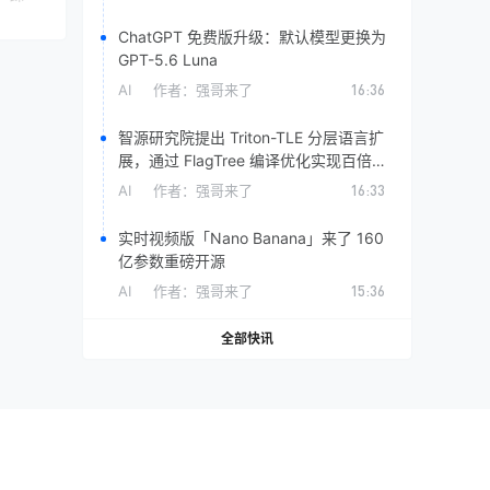
ChatGPT 免费版升级：默认模型更换为
GPT-5.6 Luna
AI
作者：
强哥来了
16:36
智源研究院提出 Triton-TLE 分层语言扩
展，通过 FlagTree 编译优化实现百倍级
自动调优加速
AI
作者：
强哥来了
16:33
实时视频版「Nano Banana」来了 160
亿参数重磅开源
AI
作者：
强哥来了
15:36
全部快讯