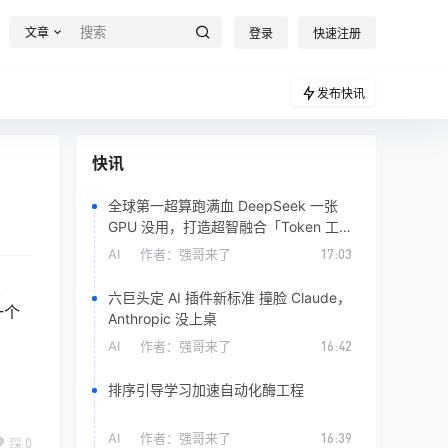
文章
登录
快速注册
发布快讯
快讯
全球第一超算跑满血 DeepSeek 一张
GPU 没用，打造超智融合「Token 工
厂」
AI
作者：
强哥来了
17:03
照
六巨头定 AI 插件新标准 撞脸 Claude，
一个
Anthropic 没上桌
AI
作者：
强哥来了
16:42
排序引导学习加速自动化酶工程
AI
作者：
强哥来了
16:39
踩
0