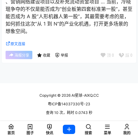
、营销网络建设项目以及补充流动资金项目 … 当前，冷晓
琨争夺的不仅是能否成为”创业板第四套标准第一股”，甚至
能否成为 A 股”人形机器人第一股”，其最需要考虑的是，
如何抓住这次”从 1 到 N”的产业化机遇，打开更多场景的
想象空间。
原文连接
顶
0
踩
0
海报分享
收藏
举报
Copyright © 2026
AI星球-AIXQ.CC
粤ICP备14037330号-23
查询 10 次，耗时 0.0743 秒
首页
圈子
快讯
搜索
菜单
我的