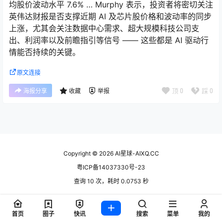
均股价波动水平 7.6% … Murphy 表示，投资者将密切关注
英伟达财报是否支撑近期 AI 及芯片股价格和波动率的同步
上涨，尤其会关注数据中心需求、超大规模科技公司支
出、利润率以及前瞻指引等信号 —— 这些都是 AI 驱动行
情能否持续的关键。
原文连接
顶
0
踩
0
海报分享
收藏
举报
Copyright © 2026
AI星球-AIXQ.CC
粤ICP备14037330号-23
查询 10 次，耗时 0.0753 秒
首页
圈子
快讯
搜索
菜单
我的