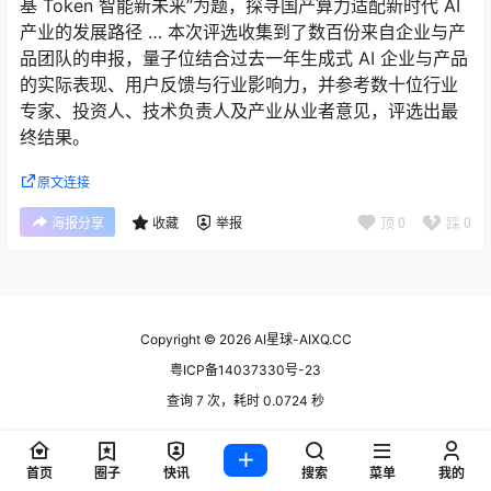
基 Token 智能新未来”为题，探寻国产算力适配新时代 AI
产业的发展路径 … 本次评选收集到了数百份来自企业与产
品团队的申报，量子位结合过去一年生成式 AI 企业与产品
的实际表现、用户反馈与行业影响力，并参考数十位行业
专家、投资人、技术负责人及产业从业者意见，评选出最
终结果。
原文连接
顶
0
踩
0
海报分享
收藏
举报
Copyright © 2026
AI星球-AIXQ.CC
粤ICP备14037330号-23
查询 7 次，耗时 0.0724 秒
首页
圈子
快讯
搜索
菜单
我的