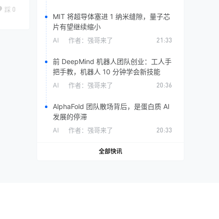
踩
0
MIT 将超导体塞进 1 纳米缝隙，量子芯
片有望继续缩小
AI
作者：
强哥来了
21:33
前 DeepMind 机器人团队创业：工人手
把手教，机器人 10 分钟学会新技能
AI
作者：
强哥来了
20:36
AlphaFold 团队散场背后，是蛋白质 AI
发展的停滞
AI
作者：
强哥来了
20:33
全部快讯