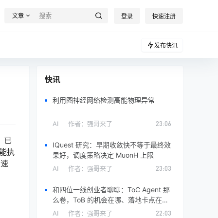
文章
登录
快速注册
发布快讯
快讯
利用图神经网络检测高能物理异常
AI
作者：
强哥来了
23:06
，已
IQuest 研究：早期收敛快不等于最终效
、能执
果好，调度策略决定 MuonH 上限
加速
AI
作者：
强哥来了
23:03
和四位一线创业者聊聊：ToC Agent 那
么卷，ToB 的机会在哪、落地卡点在
哪？
AI
作者：
强哥来了
22:03