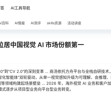
问答
AI工具导航
AI百科
AI情报
AI测评
skills资源
活动讲座
位居中国视觉 AI 市场份额第一
.0″到”CV 2.0″的深刻变革 … 商汤依托方舟平台与全栈自研技术
 +数智化智能体”双轮驱动，从单一视觉感知升级为可理解、会推理
域构建起场景壁垒 … 2026 年，海外视觉 AI 业务和客户
务模式逐步从项目型业务向平台型业务转变。