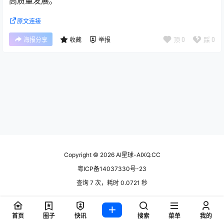
高质量发展。
原文连接
顶
0
踩
0
海报分享
收藏
举报
Copyright © 2026
AI星球-AIXQ.CC
粤ICP备14037330号-23
查询 7 次，耗时 0.0721 秒
首页
圈子
快讯
搜索
菜单
我的