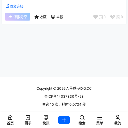
原文连接
顶
0
踩
0
海报分享
收藏
举报
Copyright © 2026
AI星球-AIXQ.CC
粤ICP备14037330号-23
查询 10 次，耗时 0.0734 秒
首页
圈子
快讯
搜索
菜单
我的