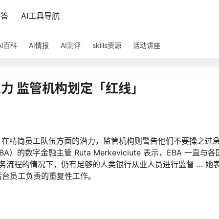
问答
AI工具导航
AI百科
AI情报
AI测评
skills资源
活动讲座
人力 监管机构划定「红线」
）在精简员工队伍方面的潜力，监管机构则警告他们不要操之过急
字金融主管 Ruta Merkeviciute 表示，EBA 一直与各
业务流程的情况下，仍有足够的人类银行从业人员进行监督 … 她
后台员工负责的重复性工作。