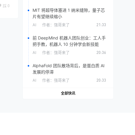
踩
0
MIT 将超导体塞进 1 纳米缝隙，量子芯
片有望继续缩小
AI
作者：
强哥来了
21:33
前 DeepMind 机器人团队创业：工人手
把手教，机器人 10 分钟学会新技能
AI
作者：
强哥来了
20:36
AlphaFold 团队散场背后，是蛋白质 AI
发展的停滞
AI
作者：
强哥来了
20:33
全部快讯