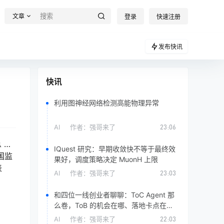
文章
登录
快速注册
发布快讯
快讯
利用图神经网络检测高能物理异常
AI
作者：
强哥来了
23:06
 …
IQuest 研究：早期收敛快不等于最终效
国监
果好，调度策略决定 MuonH 上限
表
AI
作者：
强哥来了
23:03
和四位一线创业者聊聊：ToC Agent 那
么卷，ToB 的机会在哪、落地卡点在
哪？
AI
作者：
强哥来了
22:03