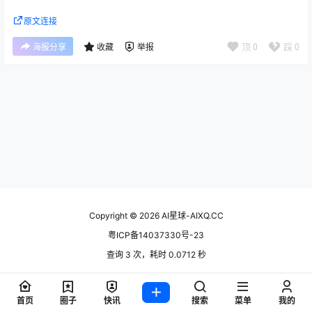
原文连接
顶
0
踩
0
海报分享
收藏
举报
Copyright © 2026
AI星球-AIXQ.CC
粤ICP备14037330号-23
查询 3 次，耗时 0.0712 秒
首页
圈子
快讯
搜索
菜单
我的