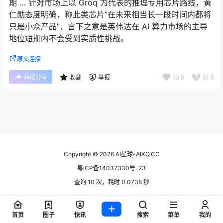
期 … 针对市场上以 Groq 为代表的推理专用芯片路线，黄
仁勋态度明确，称此类芯片”在未来相当长一段时间内都将
只是小众产品”，言下之意是英伟达在 AI 算力市场的主导
地位短期内不会受到实质性挑战。
原文连接
顶
0
踩
0
海报分享
收藏
举报
Copyright © 2026
AI星球-AIXQ.CC
粤ICP备14037330号-23
查询 10 次，耗时 0.0738 秒
首页
圈子
快讯
搜索
菜单
我的