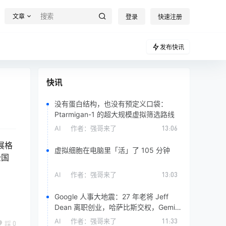
文章
登录
快速注册
发布快讯
快讯
没有蛋白结构，也没有预定义口袋：
Ptarmigan-1 的超大规模虚拟筛选路线
AI
作者：
强哥来了
13:06
展格
虚拟细胞在电脑里「活」了 105 分钟
全国
AI
作者：
强哥来了
13:03
Google 人事大地震：27 年老将 Jeff
Dean 离职创业，哈萨比斯交权，Gemini
换了新老板
AI
作者：
强哥来了
11:33
踩
0