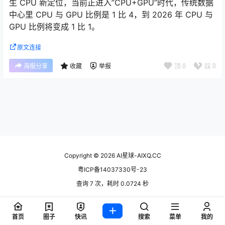
⽣ CPU 新定位，当前正进入”CPU+GPU”时代，传统数据
中心里 CPU 与 GPU ⽐例是 1 比 4，到 2026 年 CPU 与
GPU ⽐例将变成 1 比 1。
原文连接
顶
0
踩
0
海报分享
收藏
举报
Copyright © 2026
AI星球-AIXQ.CC
粤ICP备14037330号-23
查询 7 次，耗时 0.0724 秒
首页
圈子
快讯
搜索
菜单
我的