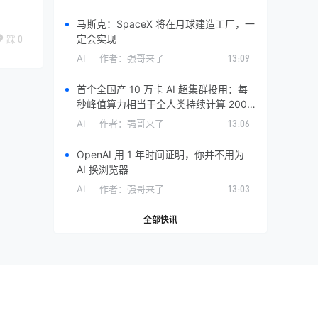
马斯克：SpaceX 将在月球建造工厂，一
定会实现
踩
0
AI
作者：
强哥来了
13:09
首个全国产 10 万卡 AI 超集群投用：每
秒峰值算力相当于全人类持续计算 200
年
AI
作者：
强哥来了
13:06
OpenAI 用 1 年时间证明，你并不用为
AI 换浏览器
AI
作者：
强哥来了
13:03
全部快讯