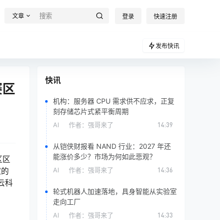
文章
登录
快速注册
发布快讯
快讯
赛区
机构：服务器 CPU 需求供不应求，正复
刻存储芯片式紧平衡周期
AI
作者：
强哥来了
14:39
从铠侠财报看 NAND 行业：2027 年还
能涨价多少？市场为何如此悲观？
区区
家的
AI
作者：
强哥来了
14:36
逊云科
轮式机器人加速落地，具身智能从实验室
走向工厂
AI
作者：
强哥来了
14:33