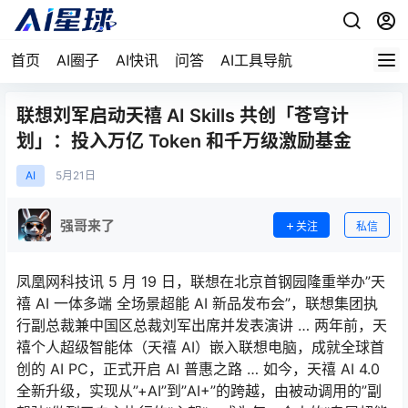
首页
AI圈子
AI快讯
问答
AI工具导航
联想刘军启动天禧 AI Skills 共创「苍穹计
划」：投入万亿 Token 和千万级激励基金
AI
5月
21日
强哥来了
关注
私信
凤凰网科技讯 5 月 19 日，联想在北京首钢园隆重举办”天
禧 AI 一体多端 全场景超能 AI 新品发布会”，联想集团执
行副总裁兼中国区总裁刘军出席并发表演讲 … 两年前，天
禧个人超级智能体（天禧 AI）嵌入联想电脑，成就全球首
创的 AI PC，正式开启 AI 普惠之路 … 如今，天禧 AI 4.0
全新升级，实现从”+AI”到”AI+”的跨越，由被动调用的”副