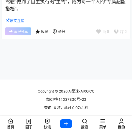
驾驶”做到了自主执行的”主驾”，成为每一个人的”专属超能
搭档”。
原文连接
顶
0
踩
0
海报分享
收藏
举报
Copyright © 2026
AI星球-AIXQ.CC
粤ICP备14037330号-23
查询 10 次，耗时 0.0741 秒
首页
圈子
快讯
搜索
菜单
我的