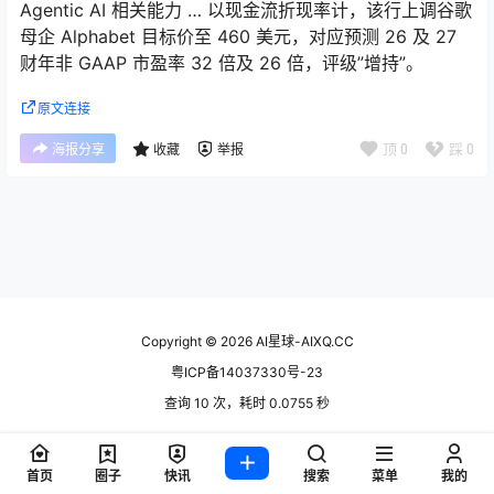
Agentic AI 相关能力 … 以现金流折现率计，该行上调谷歌
母企 Alphabet 目标价至 460 美元，对应预测 26 及 27
财年非 GAAP 市盈率 32 倍及 26 倍，评级”增持”。
原文连接
顶
0
踩
0
海报分享
收藏
举报
Copyright © 2026
AI星球-AIXQ.CC
粤ICP备14037330号-23
查询 10 次，耗时 0.0755 秒
首页
圈子
快讯
搜索
菜单
我的