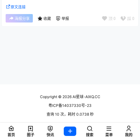
原文连接
顶
0
踩
0
海报分享
收藏
举报
Copyright © 2026
AI星球-AIXQ.CC
粤ICP备14037330号-23
查询 10 次，耗时 0.0738 秒
首页
圈子
快讯
搜索
菜单
我的