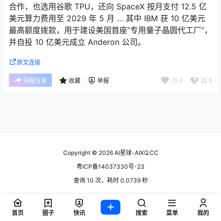
合作，也选用谷歌 TPU，还向 SpaceX 按月支付 12.5 亿
美元算力费用至 2029 年 5 月 … 其中 IBM 获 10 亿美元
最高额度拨款，用于建设美国首座”专用量子晶圆代工厂”，
并自投 10 亿美元成立 Anderon 公司。
原文连接
顶
0
踩
0
海报分享
收藏
举报
Copyright © 2026
AI星球-AIXQ.CC
粤ICP备14037330号-23
查询 10 次，耗时 0.0739 秒
首页
圈子
快讯
搜索
菜单
我的