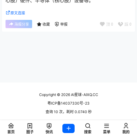
心股）硬件、半导体（核心股）设备等。
原文连接
顶
0
踩
0
海报分享
收藏
举报
Copyright © 2026
AI星球-AIXQ.CC
粤ICP备14037330号-23
查询 10 次，耗时 0.0740 秒
首页
圈子
快讯
搜索
菜单
我的