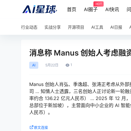
HOT
首页
AI圈子
AI快讯
行业动态
实战分享
开源项目
AI工具
AI日报
消息称 Manus 创始人考虑融
1
AI
5月
22日
Manus 创始人肖弘、季逸超、张涛正考虑从外部投
司 … 知情人士透露，三名创始人正讨论新一轮融资，目
率约合 136.22 亿元人民币） … 2025 年 12
总部位于新加坡），主营面向中小企业的 AI 智能体
人民币）。
原文连接