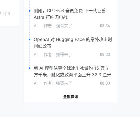
刚刚，GPT-5.6 全员免费 下一代巨兽
踩
0
Astra 打响闪电战
AI
作者：
强哥来了
08:36
OpenAI 对 Hugging Face 的意外攻击时
间线公布
AI
作者：
强哥来了
08:33
新 AI 模型估算全球冰川冰量约 15 万立
方千米，融化或致海平面上升 32.3 厘米
AI
作者：
强哥来了
08:03
全部快讯