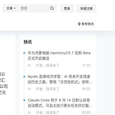
文章
登录
快速注册
发布快讯
快讯
华为鸿蒙电脑 HarmonyOS 7 花粉 Beta
正式开启推送
AI
作者：
强哥来了
11:33
购公
Apollo 首席经济学家：AI 资本开支增速
现汇
创历史之最，警惕「次贷危机式」逆转冲
该公司
击
AI
作者：
强哥来了
09:33
亿元
Claude Code 将于 8 月 14 日默认启用
自动模式，可自主执行更长任务并拦截危
险操作
AI
作者：
强哥来了
09:03