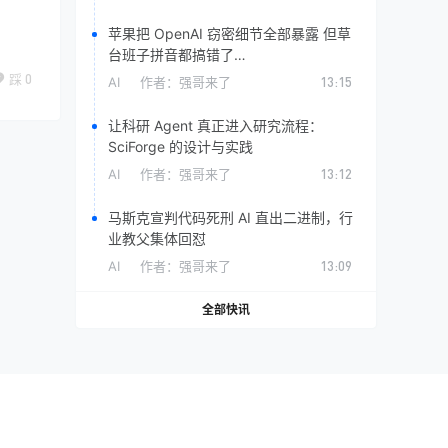
苹果把 OpenAI 窃密细节全部暴露 但草
台班子拼音都搞错了…
踩
0
AI
作者：
强哥来了
13:15
让科研 Agent 真正进入研究流程：
SciForge 的设计与实践
AI
作者：
强哥来了
13:12
马斯克宣判代码死刑 AI 直出二进制，行
业教父集体回怼
AI
作者：
强哥来了
13:09
全部快讯