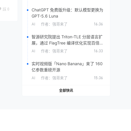
踩
0
ChatGPT 免费版升级：默认模型更换为
GPT-5.6 Luna
AI
作者：
强哥来了
16:36
智源研究院提出 Triton-TLE 分层语言扩
展，通过 FlagTree 编译优化实现百倍级
自动调优加速
AI
作者：
强哥来了
16:33
实时视频版「Nano Banana」来了 160
亿参数重磅开源
AI
作者：
强哥来了
15:36
全部快讯