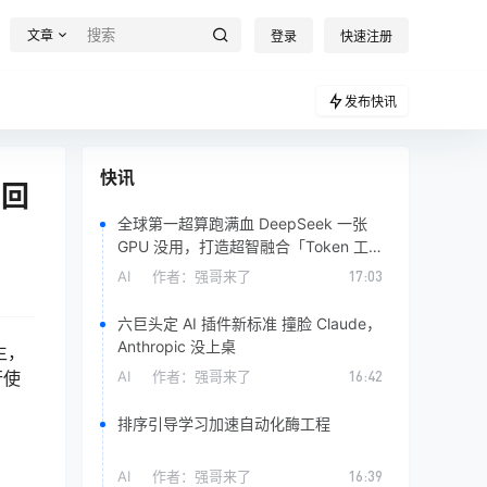
文章
登录
快速注册
发布快讯
快讯
 回
全球第一超算跑满血 DeepSeek 一张
GPU 没用，打造超智融合「Token 工
厂」
AI
作者：
强哥来了
17:03
六巨头定 AI 插件新标准 撞脸 Claude，
Anthropic 没上桌
生，
行使
AI
作者：
强哥来了
16:42
排序引导学习加速自动化酶工程
AI
作者：
强哥来了
16:39