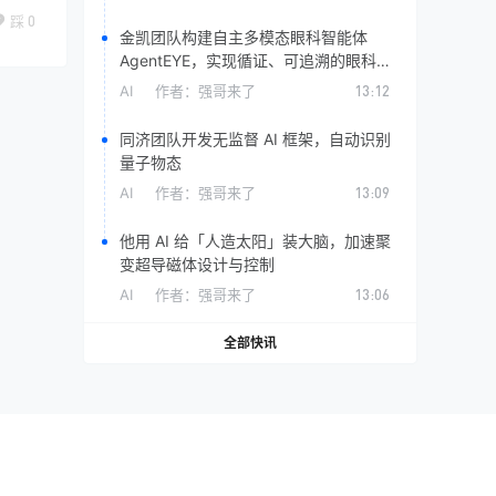
踩
0
金凯团队构建自主多模态眼科智能体
AgentEYE，实现循证、可追溯的眼科诊
断
AI
作者：
强哥来了
13:12
同济团队开发无监督 AI 框架，自动识别
量子物态
AI
作者：
强哥来了
13:09
他用 AI 给「人造太阳」装大脑，加速聚
变超导磁体设计与控制
AI
作者：
强哥来了
13:06
全部快讯