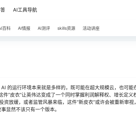
问答
AI工具导航
AI百科
AI情报
AI测评
skills资源
活动讲座
I 的运行环境本来就是多样的，既可能在超大规模云，也可能在 
 这件”皮衣”让英伟达变成了一个同时掌握利润解释权、增长定义
AI 投资放缓，或者监管风暴来临，这件”新皮衣”或许会被重新审视
故事显然不该只有一个版本。