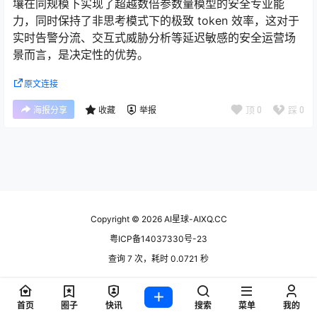
壤在同规模下实现了超越数倍参数量模型的安全专业能
力，同时保持了非思考模式下的极致 token 效率，这对于
实时告警分流、交互式威胁分析等延迟敏感的安全运营场
景而言，是决定性的优势。
原文连接
顶
0
踩
0
海报分享
收藏
举报
Copyright © 2026
AI星球-AIXQ.CC
粤ICP备14037330号-23
查询 7 次，耗时 0.0721 秒
首页
圈子
快讯
搜索
菜单
我的