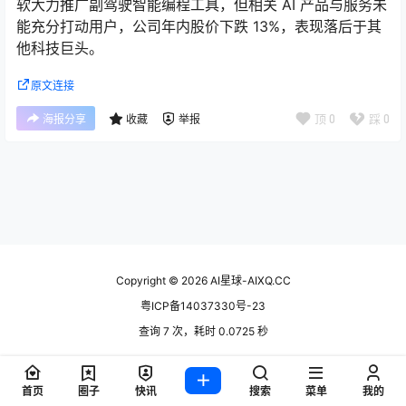
软大力推广副驾驶智能编程工具，但相关 AI 产品与服务未
能充分打动用户，公司年内股价下跌 13%，表现落后于其
他科技巨头。
原文连接
顶
0
踩
0
海报分享
收藏
举报
Copyright © 2026
AI星球-AIXQ.CC
粤ICP备14037330号-23
查询 7 次，耗时 0.0725 秒
首页
圈子
快讯
搜索
菜单
我的