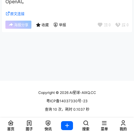
OpenAI。
原文连接
顶
0
踩
0
海报分享
收藏
举报
Copyright © 2026
AI星球-AIXQ.CC
粤ICP备14037330号-23
查询 10 次，耗时 0.1037 秒
首页
圈子
快讯
搜索
菜单
我的