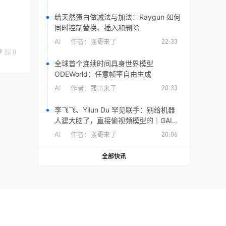
给天然蛋白做减法与加法：Raygun 如何
同时控制替换、插入和删除
AI
作者：
强哥来了
22:33
踩
0
全球首个连续时间具身世界模型
ODEWorld：任意帧率自由生成
AI
作者：
强哥来了
20:33
李飞飞、Yilun Du 罕见联手：别给机器
人建大脑了，直接偷视频模型的｜GAIR
Paper 115
AI
作者：
强哥来了
20:06
全部快讯