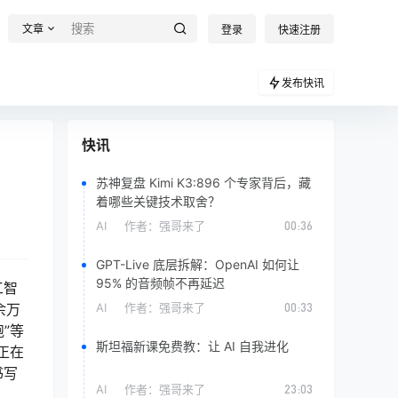
文章
登录
快速注册
发布快讯
快讯
，
苏神复盘 Kimi K3:896 个专家背后，藏
着哪些关键技术取舍？
AI
作者：
强哥来了
00:36
GPT-Live 底层拆解：OpenAI 如何让
95% 的音频帧不再延迟
工智
余万
AI
作者：
强哥来了
00:33
跑”等
斯坦福新课免费教：让 AI 自我进化
正在
书写
AI
作者：
强哥来了
23:03